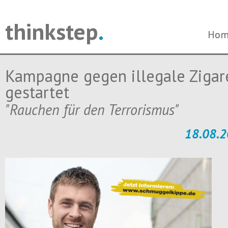
thinkstep
.
Navi
Navi
Hom
Hom
über
über
Kampagne gegen illegale Zigar
gestartet
"Rauchen für den Terrorismus"
18.08.2