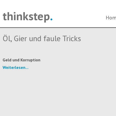
thinkstep
.
Navi
Navi
Hom
Hom
über
über
Öl, Gier und faule Tricks
Geld und Korruption
Weiterlesen...