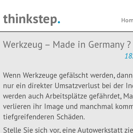
thinkstep
.
Navi
Navi
Hom
Hom
über
über
Werkzeug – Made in Germany ?
18
Wenn Werkzeuge gefälscht werden, dann 
nur ein direkter Umsatzverlust bei der Ind
werden auch Arbeitsplätze gefährdet, 
verlieren ihr Image und manchmal kommt
tiefgreifenderen Schäden.
Stelle Sie sich vor, eine Autowerkstatt z