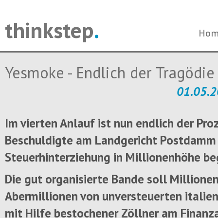
thinkstep
.
Navi
Navi
Hom
Hom
über
über
Yesmoke - Endlich der Tragödie 
01.05.2
Im vierten Anlauf ist nun endlich der Pr
Beschuldigte am Landgericht Postdamm
Steuerhinterziehung in Millionenhöhe b
Die gut organisierte Bande soll Millione
Abermillionen von unversteuerten italie
mit Hilfe bestochener Zöllner am Finanza