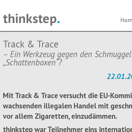
thinkstep
.
Navi
Navi
Hom
Hom
über
über
Track & Trace
– Ein Werkzeug gegen den Schmuggel
„Schattenboxen“?
22.01.2
Mit Track & Trace versucht die EU-Kommi
wachsenden illegalen Handel mit gesch
vor allem Zigaretten, einzudämmen.
thinkstep war Teilnehmer eins internati