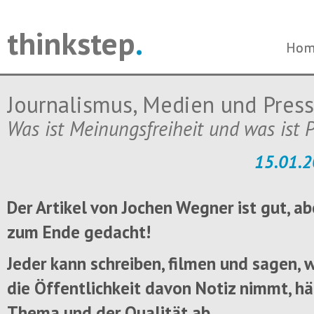
thinkstep
.
Navi
Navi
Hom
Hom
über
über
Journalismus, Medien und Press
Was ist Meinungsfreiheit und was ist P
15.01.2
Der Artikel von Jochen Wegner ist gut, ab
zum Ende gedacht!
Jeder kann schreiben, filmen und sagen, w
die Öffentlichkeit davon Notiz nimmt, hä
Thema und der Qualität ab.....