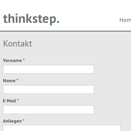
thinkstep
.
Navi
Navi
Hom
Hom
über
über
Kontakt
Pflichtfeld
Vorname
*
Pflichtfeld
Name
*
Pflichtfeld
E-Mail
*
Pflichtfeld
Anliegen
*